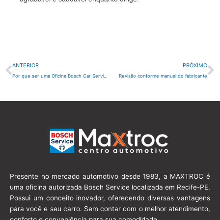
Anterior
P
ANTERIOR
PRÓXIMO
Por que ser uma Oficina Bosch Car Service é importante?
Revisão conforme manual do fabricante
Presente no mercado automotivo desde 1983, a MAXTROC é
uma oficina autorizada Bosch Service localizada em Recife-PE.
Possui um conceito inovador, oferecendo diversas vantagens
para você e seu carro. Sem contar com o melhor atendimento,
conforto e conveniência para sua comodidade.