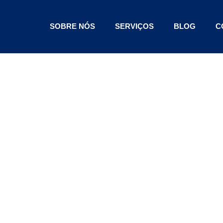
SOBRE NÓS
SERVIÇOS
BLOG
C
Por Carro:
ritam Os
 Carros