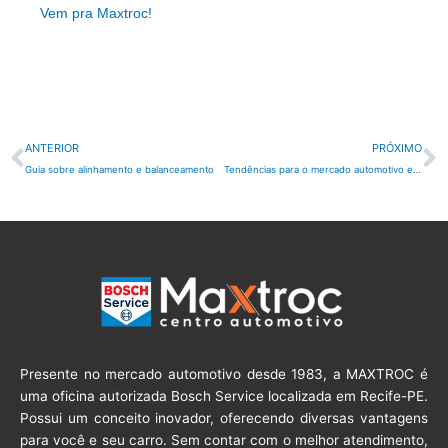
Vem pra Maxtroc!
Anterior
P
ANTERIOR
PRÓXIMO
Guia sobre alinhamento e balanceamento
Tendências para o mercado automotivo em 2024
Presente no mercado automotivo desde 1983, a MAXTROC é
uma oficina autorizada Bosch Service localizada em Recife-PE.
Possui um conceito inovador, oferecendo diversas vantagens
para você e seu carro. Sem contar com o melhor atendimento,