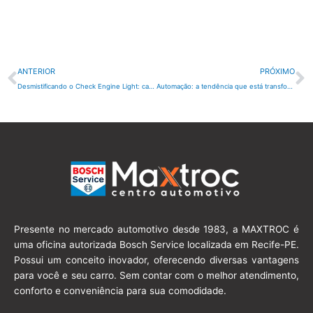
Anterior
P
ANTERIOR
PRÓXIMO
Desmistificando o Check Engine Light: causas comuns e como diagnosticá-las
Automação: a tendência que está transformando as oficinas mecânicas
Presente no mercado automotivo desde 1983, a MAXTROC é
uma oficina autorizada Bosch Service localizada em Recife-PE.
Possui um conceito inovador, oferecendo diversas vantagens
para você e seu carro. Sem contar com o melhor atendimento,
conforto e conveniência para sua comodidade.