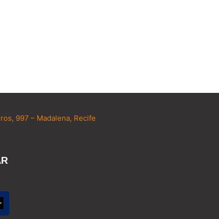
ros, 997 – Madalena, Recife
AR