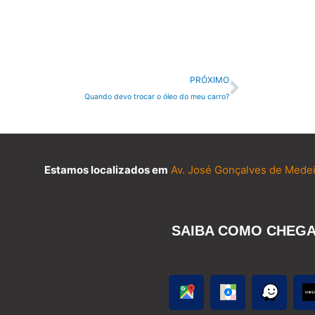
Próximo
PRÓXIMO
Quando devo trocar o óleo do meu carro?
Estamos localizados em
Av. José Gonçalves de Medei
SAIBA COMO CHEG