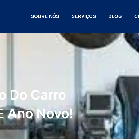
SOBRE NÓS
SERVIÇOS
BLOG
C
o Do Carro
 E Ano Novo!
S