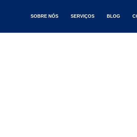
SOBRE NÓS
SERVIÇOS
BLOG
C
o Provoca
o, Mas O
r O Produto
Veículo