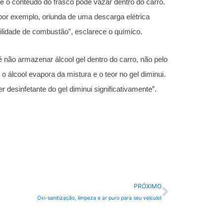
e o conteúdo do frasco pode vazar dentro do carro.
por exemplo, oriunda de uma descarga elétrica
ilidade de combustão”, esclarece o químico.
não armazenar álcool gel dentro do carro, não pelo
 álcool evapora da mistura e o teor no gel diminui.
desinfetante do gel diminui significativamente”.
Próximo
PRÓXIMO
Oxi-sanitização, limpeza e ar puro para seu veículo!